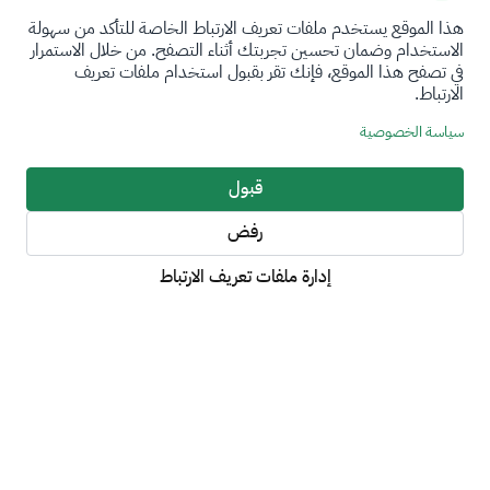
هذا الموقع يستخدم ملفات تعريف الارتباط الخاصة للتأكد من سهولة
الاستخدام وضمان تحسين تجربتك أثناء التصفح. من خلال الاستمرار
في تصفح هذا الموقع، فإنك تقر بقبول استخدام ملفات تعريف
الارتباط.
سياسة الخصوصية
قبول
رفض
إدارة ملفات تعريف الارتباط
نظرة عامة
ملفات تعريف الارتباط
إدارة ملفات تعريف الارتباط
عن الأمانة العامة
سياسة الإستخدام والخصوصية
إتفاقية مستوى الخدمة
شكرا! تم تسجيل استجابتك بنجاح. إذا كنت ترغب في تعديل الإجابة
عند زيارة أي موقع على الويب، قد يخزن هذا الأخير المعلومات على
أو تغييرها، يمكنك الرجوع عبر الضغط على زر تراجع.
المستعرض أو يستردها على شكل ملفات تعريف ارتباط على الأغلب.
أقسام هامة
وقد تكون هذه المعلومات عنك أو عن تفضيلاتك أو عن جهازك أو قد