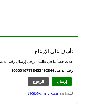
نأسف على الإزعاج
حدث خطأ ما في طلبك. يرجى إرسال رقم الدعم ال
رقم الدعم: 10605167733452492344
إرسال
الرجوع
للمساعدة:
IT-SD@cma.org.sa