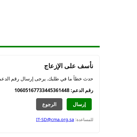
نأسف على الإزعاج
حدث خطأ ما في طلبك. يرجى إرسال رقم الدعم ال
رقم الدعم: 10605167733445361448
إرسال
الرجوع
للمساعدة:
IT-SD@cma.org.sa